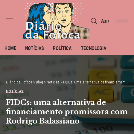
Aa
Font
Resizer
HOME
NOTÍCIAS
POLÍTICA
TECNOLOGIA
Diário da Fofoca
>
Blog
>
Notícias
>
FIDCs: uma alternativa de financiamento promissora com Rodrigo Balassiano
NOTÍCIAS
FIDCs: uma alternativa de
financiamento promissora com
Rodrigo Balassiano