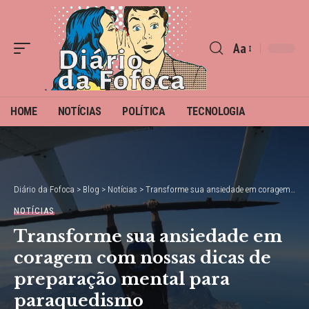
Aa
Font
Resizer
HOME
NOTÍCIAS
POLÍTICA
TECNOLOGIA
Diário da Fofoca
>
Blog
>
Notícias
>
Transforme sua ansiedade em coragem com nossas dicas de preparação mental para paraquedismo
NOTÍCIAS
Transforme sua ansiedade em
coragem com nossas dicas de
preparação mental para
paraquedismo