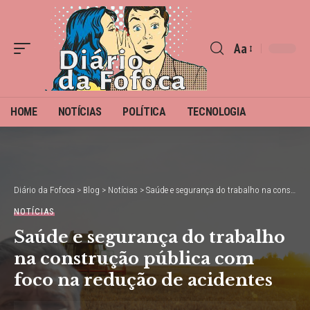
Aa
Font
Resizer
HOME
NOTÍCIAS
POLÍTICA
TECNOLOGIA
Diário da Fofoca
>
Blog
>
Notícias
>
Saúde e segurança do trabalho na construção pública com foco na redução de acidentes
NOTÍCIAS
Saúde e segurança do trabalho
na construção pública com
foco na redução de acidentes