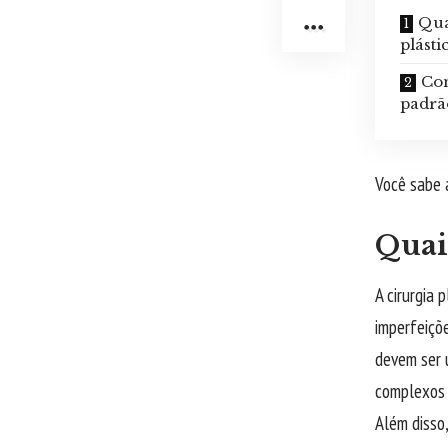
Qua
plásti
Com
padrão
Você sabe a
Quais
A cirurgia 
imperfeiçõ
devem ser 
complexos 
Além disso,