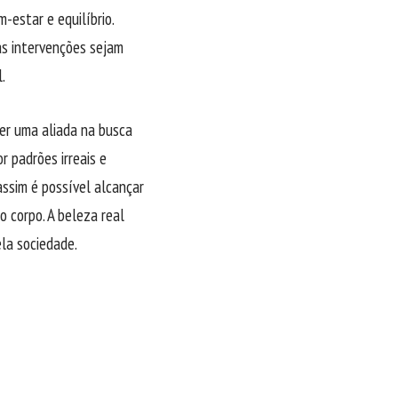
estar e equilíbrio.
as intervenções sejam
.
ser uma aliada na busca
r padrões irreais e
assim é possível alcançar
 corpo. A beleza real
ela sociedade.