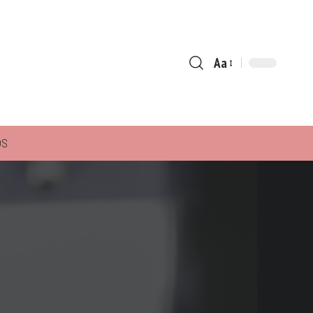
Aa
Font
Resizer
ÓS