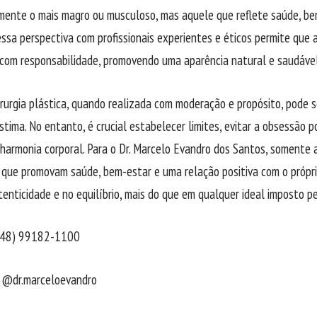
mente o mais magro ou musculoso, mas aquele que reflete saúde, bem-
essa perspectiva com profissionais experientes e éticos permite que 
 com responsabilidade, promovendo uma aparência natural e saudável
cirurgia plástica, quando realizada com moderação e propósito, pode 
tima. No entanto, é crucial estabelecer limites, evitar a obsessão po
 harmonia corporal. Para o Dr. Marcelo Evandro dos Santos, somente 
 que promovam saúde, bem-estar e uma relação positiva com o próprio
enticidade e no equilíbrio, mais do que em qualquer ideal imposto p
 (48) 99182-1100
 @dr.marceloevandro