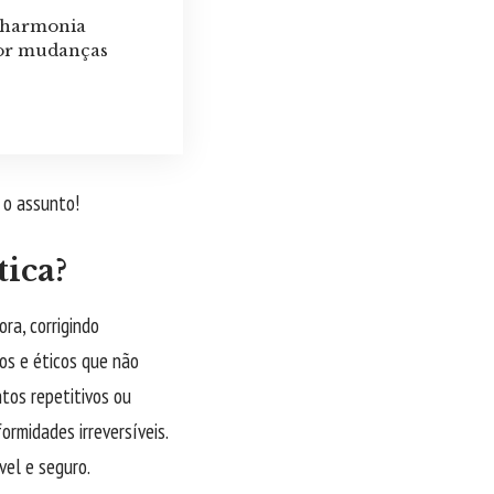
a harmonia
por mudanças
e o assunto!
tica?
ra, corrigindo
os e éticos que não
tos repetitivos ou
rmidades irreversíveis.
vel e seguro.