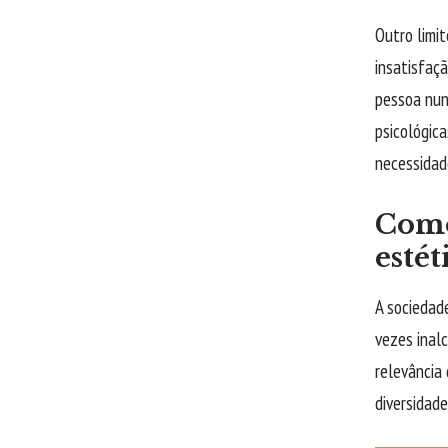
Outro limi
insatisfaçã
pessoa nun
psicológica
necessidade
Como
estét
A sociedad
vezes inalc
relevância
diversidad