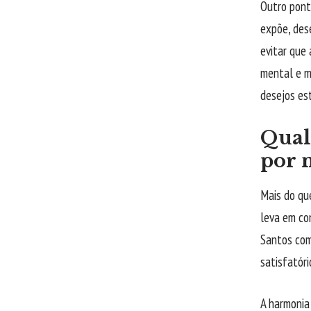
Outro pont
expõe, des
evitar que 
mental e m
desejos es
Qual
por 
Mais do que
leva em co
Santos com
satisfatóri
A harmonia