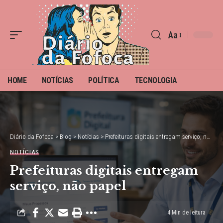
Aa
Font
Resizer
HOME
NOTÍCIAS
POLÍTICA
TECNOLOGIA
Diário da Fofoca
>
Blog
>
Notícias
>
Prefeituras digitais entregam serviço, não papel
NOTÍCIAS
Prefeituras digitais entregam
serviço, não papel
4 Min de leitura