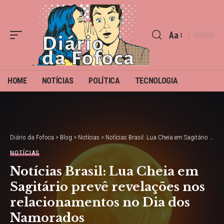
Aa
Font
Resizer
HOME
NOTÍCIAS
POLÍTICA
TECNOLOGIA
Diário da Fofoca
>
Blog
>
Notícias
>
Notícias Brasil: Lua Cheia em Sagitário prevê revelações nos relacionamentos no Dia dos Namorados
NOTÍCIAS
Notícias Brasil: Lua Cheia em
Sagitário prevê revelações nos
relacionamentos no Dia dos
Namorados