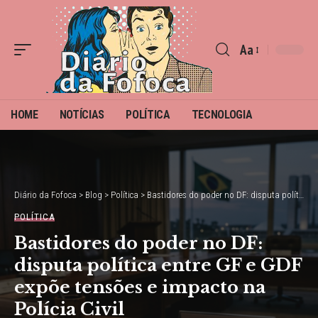
Aa
Font
Resizer
HOME
NOTÍCIAS
POLÍTICA
TECNOLOGIA
Diário da Fofoca
>
Blog
>
Política
>
Bastidores do poder no DF: disputa política entre GF e GDF expõe tensões e impacto na Polícia Civil
POLÍTICA
Bastidores do poder no DF:
disputa política entre GF e GDF
expõe tensões e impacto na
Polícia Civil