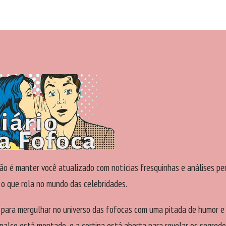
ão é manter você atualizado com notícias fresquinhas e análises pe
 o que rola no mundo das celebridades.
 para mergulhar no universo das fofocas com uma pitada de humor e
palco está montado, e a cortina está aberta para revelar os segredo