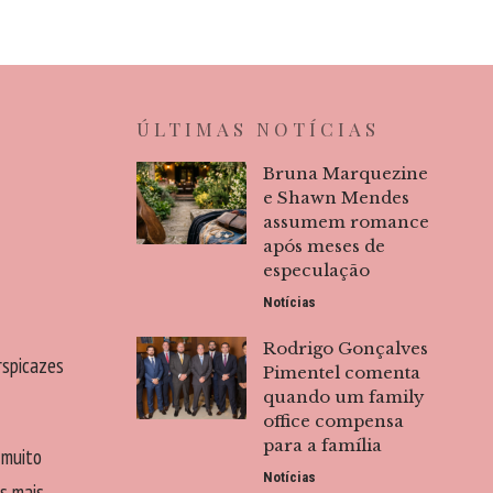
ÚLTIMAS NOTÍCIAS
Bruna Marquezine
e Shawn Mendes
assumem romance
após meses de
especulação
Notícias
Rodrigo Gonçalves
rspicazes
Pimentel comenta
quando um family
office compensa
para a família
 muito
Notícias
s mais