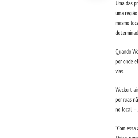
Uma das pri
uma região
mesmo loca
determinad
Quando Wec
por onde e
vias.
Weckert ain
por ruas n
no local —
“Com essa 
físico, nav