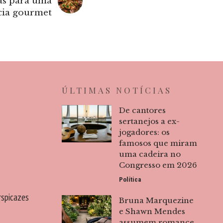
as para uma
cia gourmet
ÚLTIMAS NOTÍCIAS
De cantores
sertanejos a ex-
jogadores: os
famosos que miram
uma cadeira no
Congresso em 2026
Política
rspicazes
Bruna Marquezine
e Shawn Mendes
assumem romance