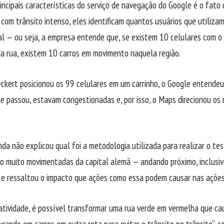
ncipais características do serviço de navegação do Google é o fato d
 com trânsito intenso, eles identificam quantos usuários que utiliz
l — ou seja, a empresa entende que, se existem 10 celulares com o 
a rua, existem 10 carros em movimento naquela região.
kert posicionou os 99 celulares em um carrinho, o Google entendeu 
le passou, estavam congestionadas e, por isso, o Maps direcionou os
da não explicou qual foi a metodologia utilizada para realizar o te
ão muito movimentadas da capital alemã — andando próximo, inclusive
, e ressaltou o impacto que ações como essa podem causar nas ações
atividade, é possível transformar uma rua verde em vermelha que c
egando em carros em outra rota para evitar o trânsito no trânsito”, c