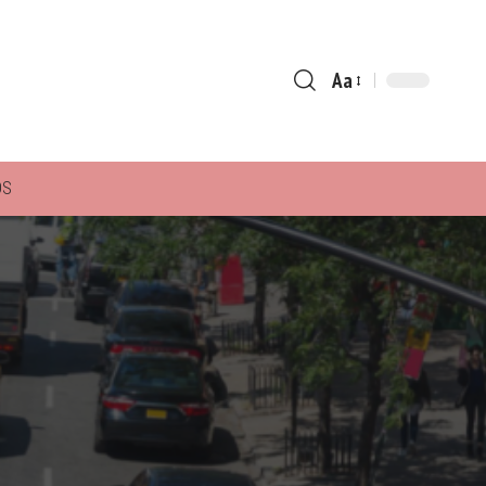
Aa
Font
Resizer
ÓS