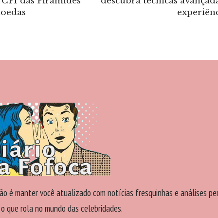
 CPI das Pirâmides
descubra técnicas avançad
moedas
experiên
ão é manter você atualizado com notícias fresquinhas e análises pe
 o que rola no mundo das celebridades.