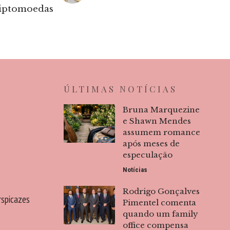
iptomoedas
ÚLTIMAS NOTÍCIAS
Bruna Marquezine
e Shawn Mendes
assumem romance
após meses de
especulação
Notícias
Rodrigo Gonçalves
rspicazes
Pimentel comenta
quando um family
office compensa