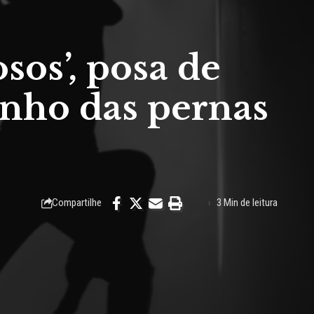
sos’, posa de
anho das pernas
Compartilhe
3 Min de leitura