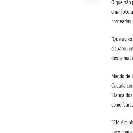
O que não 
uma foto a
torneadas 
“Que avião 
disparou um
desta maté
Marido de 
Casada com
‘Dança dos 
como “cart
“Ele é min
faço com e