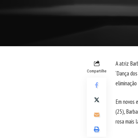
A atriz Bar
Compartilhe
‘Dança dos
eliminação 
Em novos e
(25), Barb
rosa mais 