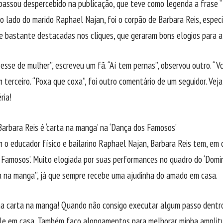
passou despercebido na publicação, que teve como legenda a frase “
o lado do marido Raphael Najan, foi o corpão de Barbara Reis, espe
e bastante destacadas nos cliques, que geraram bons elogios para a
esse de mulher”, escreveu um fã. “Aí tem pernas”, observou outro. “V
 terceiro. “Poxa que coxa”, foi outro comentário de um seguidor. Veja
ria!
Barbara Reis é ‘carta na manga’ na ‘Dança dos Famosos’
 o educador físico e bailarino Raphael Najan, Barbara Reis tem, em
Famosos’. Muito elogiada por suas performances no quadro do ‘Doming
a na manga”, já que sempre recebe uma ajudinha do amado em casa.
ha carta na manga! Quando não consigo executar algum passo dentr
le em casa. Também faço alongamentos para melhorar minha amplitu