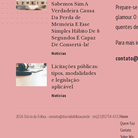
Sabemos Sim A
Prepare-se
Verdadeira Causa
glamour. O 
Da Perda de
Memória E Esse
quentes de
Simples Hábito De 8
Segundos É Capaz
Para mais 
De Consertá-la!
Notícias
contato@d
Licitações públicas:
tipos, modalidades
e legislação
aplicável
Notícias
2026 Diário da Fofoca -
contato@diariodafofoca.com.br
- tel.(11)91754-6532
Home
Quem Faz
Contato
Sobre Nós