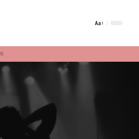
Aa
Font
Resizer
ÓS