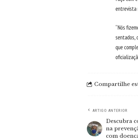
entrevista
“Nós fizem
sentados, 
que comple
oficializaç
Compartilhe est
ARTIGO ANTERIOR
Descubra c
na prevenç
com doenças