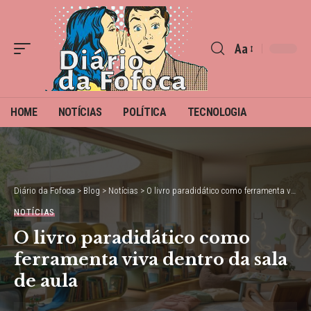
Aa
Font
Resizer
HOME
NOTÍCIAS
POLÍTICA
TECNOLOGIA
Diário da Fofoca
>
Blog
>
Notícias
>
O livro paradidático como ferramenta viva dentro da sala de aula
NOTÍCIAS
O livro paradidático como
ferramenta viva dentro da sala
de aula